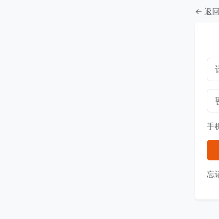
← 返
手
忘