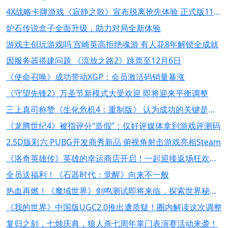
4X战略卡牌游戏《寂静之歌》宣布脱离抢先体验 正式版11月13日多平台发售
炉石传说盒子全面升级，助力对局全新体验
游戏主创玩游戏吗 宫崎英高拒绝魂游 有人花8年解锁全成就
因服务器搭建问题 《流放之路2》跳票至12月6日
《使命召唤》成功带动XGP：会员激活码销量暴涨
《守望先锋2》万圣节新模式大受欢迎 即将迎来平衡调整
三上真司称赞《生化危机4：重制版》 认为成功的关键是了解原作的精髓
《龙腾世纪4》被指评分“造假”：仅好评媒体拿到游戏评测码
2.5D版彩六 PUBG开发商秀新品 俯视角射击游戏亮相Steam
《洛奇英雄传》英雄的幸运商店开启！一起迎接返场狂欢吧！
全员送福利！《石器时代：觉醒》向来不一般
热血再燃！《魔域世界》剑鸣测试即将来临，探索世界秘辛，畅享魔域乐趣！
《我的世界》中国版UGC2.0推出遭质疑！圈内解读这次调整
复归之刻，七烛庆典，狼人杀七周年掌门表演赛活动来袭！