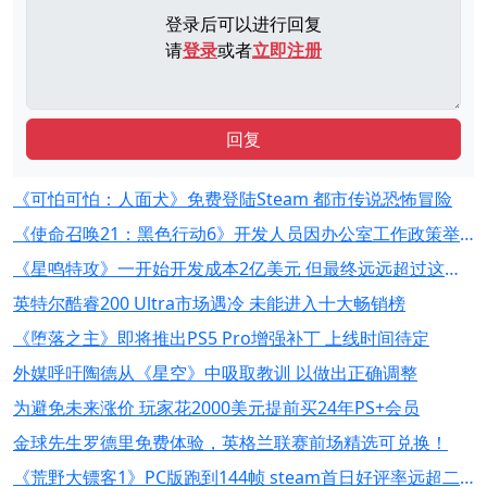
登录后可以进行回复
请
登录
或者
立即注册
回复
《可怕可怕：人面犬》免费登陆Steam 都市传说恐怖冒险
《使命召唤21：黑色行动6》开发人员因办公室工作政策举行罢工活动
《星鸣特攻》一开始开发成本2亿美元 但最终远远超过这个数字
英特尔酷睿200 Ultra市场遇冷 未能进入十大畅销榜
《堕落之主》即将推出PS5 Pro增强补丁 上线时间待定
外媒呼吁陶德从《星空》中吸取教训 以做出正确调整
为避免未来涨价 玩家花2000美元提前买24年PS+会员
金球先生罗德里免费体验，英格兰联赛前场精选可兑换！
《荒野大镖客1》PC版跑到144帧 steam首日好评率远超二代