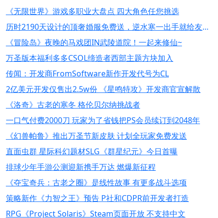
《无限世界》游戏多职业大盘点 四大角色任您挑选
历时2190天设计的顶奢婚服免费送，逆水寒一出手就给友商上压力了？
《冒险岛》夜晚的马戏团IN武陵道院！一起来修仙~
万圣版本福利多多CSOL缔造者西部主题方块加入
传闻：开发商FromSoftware新作开发代号为CL
2亿美元开发仅售出2.5w份 《星鸣特攻》开发商官宣解散
《洛奇》古老的寒冬 格伦贝尔纳挑战者
一口气付费2000刀 玩家为了省钱把PS会员续订到2048年
《幻兽帕鲁》推出万圣节新皮肤 计划全玩家免费发送
直面虫群 星际科幻题材SLG《群星纪元》今日首曝
排球少年手游公测迎新携手万达 燃爆新征程
《夺宝奇兵：古老之圈》是线性故事 有更多战斗选项
策略新作《力智之王》预告 P社和CDPR前开发者打造
RPG《Project Solaris》Steam页面开放 不支持中文