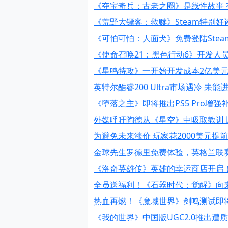
《夺宝奇兵：古老之圈》是线性故事 
《荒野大镖客：救赎》Steam特别好
《可怕可怕：人面犬》免费登陆Stea
《使命召唤21：黑色行动6》开发人
《星鸣特攻》一开始开发成本2亿美元
英特尔酷睿200 Ultra市场遇冷 未
《堕落之主》即将推出PS5 Pro增强
外媒呼吁陶德从《星空》中吸取教训 
为避免未来涨价 玩家花2000美元提前
金球先生罗德里免费体验，英格兰联
《洛奇英雄传》英雄的幸运商店开启
全员送福利！《石器时代：觉醒》向
热血再燃！《魔域世界》剑鸣测试即
《我的世界》中国版UGC2.0推出遭