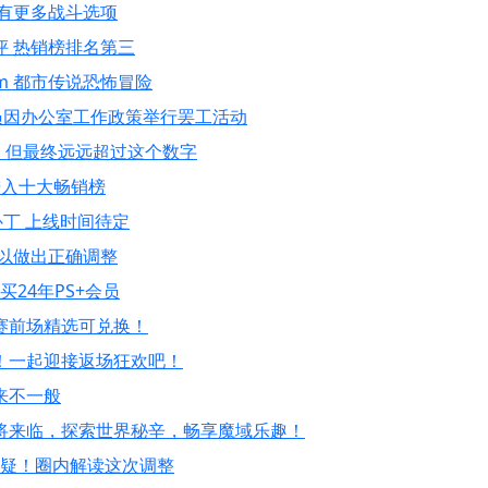
有更多战斗选项
评 热销榜排名第三
m 都市传说恐怖冒险
员因办公室工作政策举行罢工活动
 但最终远远超过这个数字
能进入十大畅销榜
补丁 上线时间待定
以做出正确调整
买24年PS+会员
赛前场精选可兑换！
！一起迎接返场狂欢吧！
来不一般
将来临，探索世界秘辛，畅享魔域乐趣！
质疑！圈内解读这次调整