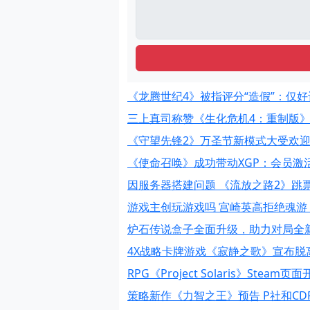
《龙腾世纪4》被指评分“造假”：仅
三上真司称赞《生化危机4：重制版》
《守望先锋2》万圣节新模式大受欢迎
《使命召唤》成功带动XGP：会员激
因服务器搭建问题 《流放之路2》跳票
游戏主创玩游戏吗 宫崎英高拒绝魂游
炉石传说盒子全面升级，助力对局全
4X战略卡牌游戏《寂静之歌》宣布脱离
RPG《Project Solaris》Steam
策略新作《力智之王》预告 P社和CD