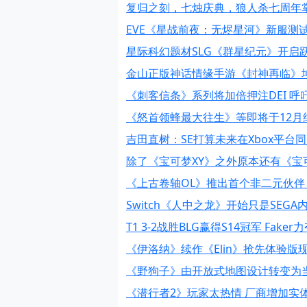
复归之刻，七烛庆典，狼人杀七周年
EVE《星战前夜：无烬星河》新服测
星际科幻题材SLG《群星纪元》开启
金山正版神话情缘手游《封神再临》
《刺客信条》系列将加倍押注DEI 
《怒首领蜂最大往生》等即将于12月结束
吉田直树：SE打算未来在Xbox平台
除了《宝可梦XY》之外原本还有《宝
《上古卷轴OL》推出首个非二元伙伴
Switch《人中之龙》开始只是SEG
T1 3-2战胜BLG赢得S14冠军 Fake
《伊洛纳》续作《Elin》抢先体验版
《野狗子》由开放式地图设计转变为
《潜行者2》玩家太热情 厂商增加实