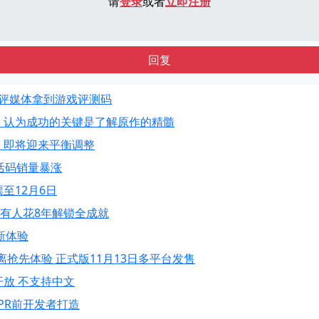
请
登录
或者
立即注册
回复
好评媒体拿到游戏评测码
 认为成功的关键是了解原作的精髓
 即将迎来平衡调整
活码销量暴涨
至12月6日
 有人花8年解锁全成就
新体验
抢先体验 正式版11月13日多平台发售
页面开放 不支持中文
PR前开发者打造