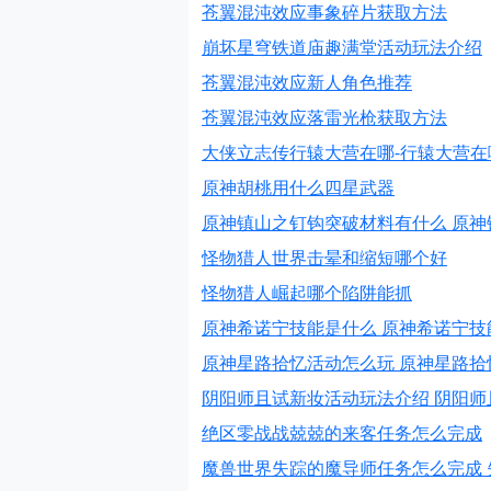
苍翼混沌效应事象碎片获取方法
崩坏星穹铁道庙趣满堂活动玩法介绍
苍翼混沌效应新人角色推荐
苍翼混沌效应落雷光枪获取方法
大侠立志传行辕大营在哪-行辕大营在
原神胡桃用什么四星武器
原神镇山之钉钩突破材料有什么 原
怪物猎人世界击晕和缩短哪个好
怪物猎人崛起哪个陷阱能抓
原神希诺宁技能是什么 原神希诺宁技
原神星路拾忆活动怎么玩 原神星路拾
阴阳师且试新妆活动玩法介绍 阴阳
绝区零战战兢兢的来客任务怎么完成
魔兽世界失踪的魔导师任务怎么完成