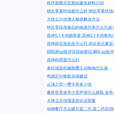
秩序新曙光贸易站建造材料介绍
绝区零莱特技能怎么样 绝区零莱特技
大侠立志传僧人被抓解决方法
绝区零应急食品的味道任务怎么完成
原神5.1卡池都有谁 原神5.1卡池角色
原神超绽放反应怎么打 超绽放元素反
阴阳师sp彼岸花技能要拉满吗 sp彼
原神科西霍怎么打
泰拉瑞亚机械骷髅王召唤物怎幺做
鸣潮定向唤取选择建议
云顶之弈一费卡有多少张
魔兽世界皇帝少昊声望怎么获取 皇帝
大侠立志传儒圣馆会试答案
动物餐厅怎么吸引富二代 富二代在动