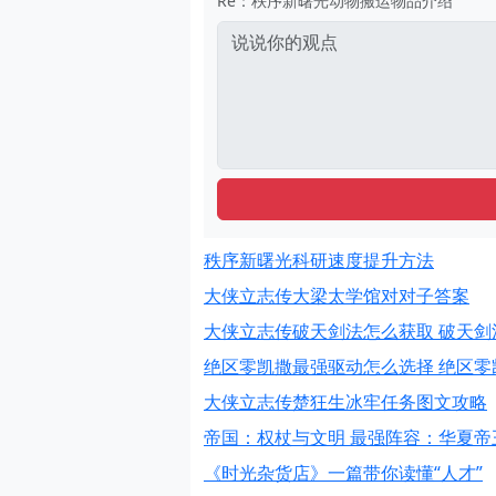
Re：秩序新曙光动物搬运物品介绍
秩序新曙光科研速度提升方法
大侠立志传大梁太学馆对对子答案
大侠立志传破天剑法怎么获取 破天剑
绝区零凯撒最强驱动怎么选择 绝区
大侠立志传楚狂生冰牢任务图文攻略
帝国：权杖与文明 最强阵容：华夏帝
《时光杂货店》一篇带你读懂“人才”