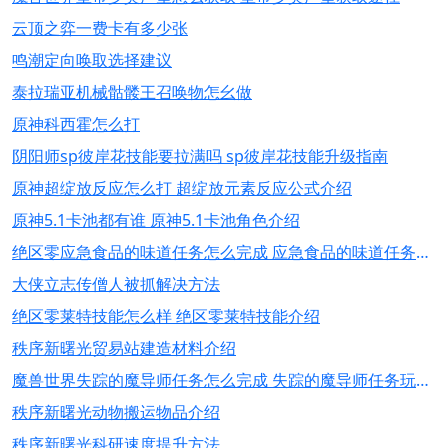
云顶之弈一费卡有多少张
鸣潮定向唤取选择建议
泰拉瑞亚机械骷髅王召唤物怎幺做
原神科西霍怎么打
阴阳师sp彼岸花技能要拉满吗 sp彼岸花技能升级指南
原神超绽放反应怎么打 超绽放元素反应公式介绍
原神5.1卡池都有谁 原神5.1卡池角色介绍
绝区零应急食品的味道任务怎么完成 应急食品的味道任务玩法推荐
大侠立志传僧人被抓解决方法
绝区零莱特技能怎么样 绝区零莱特技能介绍
秩序新曙光贸易站建造材料介绍
魔兽世界失踪的魔导师任务怎么完成 失踪的魔导师任务玩法推荐
秩序新曙光动物搬运物品介绍
秩序新曙光科研速度提升方法