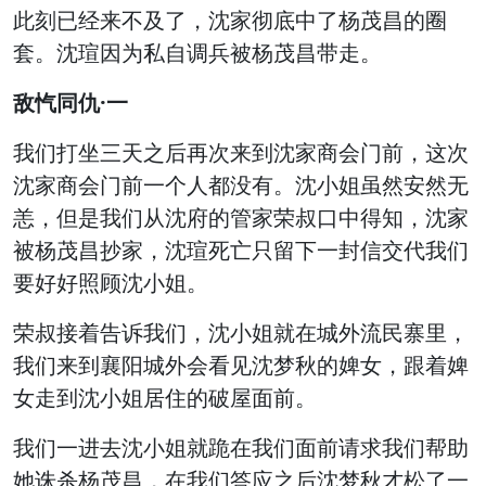
此刻已经来不及了，沈家彻底中了杨茂昌的圈
套。沈瑄因为私自调兵被杨茂昌带走。
敌忾同仇·一
我们打坐三天之后再次来到沈家商会门前，这次
沈家商会门前一个人都没有。沈小姐虽然安然无
恙，但是我们从沈府的管家荣叔口中得知，沈家
被杨茂昌抄家，沈瑄死亡只留下一封信交代我们
要好好照顾沈小姐。
荣叔接着告诉我们，沈小姐就在城外流民寨里，
我们来到襄阳城外会看见沈梦秋的婢女，跟着婢
女走到沈小姐居住的破屋面前。
我们一进去沈小姐就跪在我们面前请求我们帮助
她诛杀杨茂昌，在我们答应之后沈梦秋才松了一