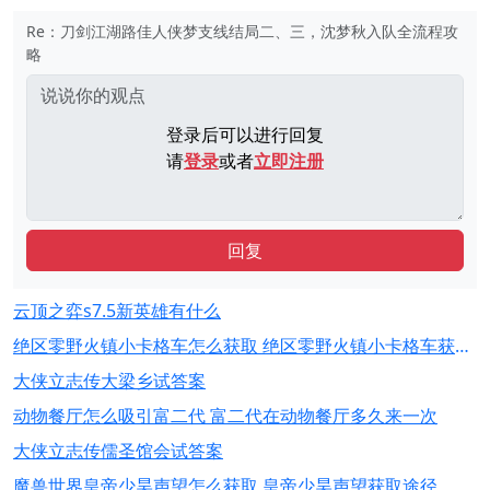
Re：刀剑江湖路佳人侠梦支线结局二、三，沈梦秋入队全流程攻
略
登录后可以进行回复
请
登录
或者
立即注册
回复
云顶之弈s7.5新英雄有什么
绝区零野火镇小卡格车怎么获取 绝区零野火镇小卡格车获取攻略
大侠立志传大梁乡试答案
动物餐厅怎么吸引富二代 富二代在动物餐厅多久来一次
大侠立志传儒圣馆会试答案
魔兽世界皇帝少昊声望怎么获取 皇帝少昊声望获取途径