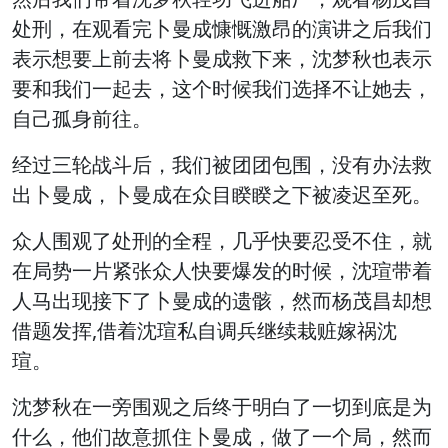
处刑，在观看完卜曼成慷慨激昂的演讲之后我们
表示想要上前去将卜曼成救下来，沈梦秋也表示
要和我们一起去，这个时候我们选择不让她去，
自己孤身前往。
经过三轮战斗后，我们被团团包围，没有办法救
出卜曼成，卜曼成在众目睽睽之下被凌迟至死。
众人围观了处刑的全程，几乎快要忍受不住，就
在局势一片紧张众人快要爆发的时候，沈瑄带着
人马出现接下了卜曼成的遗骸，然而杨茂昌却想
借题发挥,借着沈瑄私自调兵继续栽赃嫁祸沈
瑄。
沈梦秋在一旁围观之后终于明白了一切到底是为
什么，他们故意抓住卜曼成，做了一个局，然而