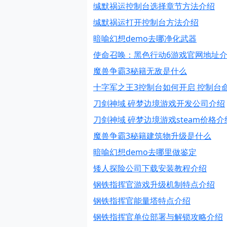
缄默祸运控制台选择章节方法介绍
缄默祸运打开控制台方法介绍
暗喻幻想demo去哪净化武器
使命召唤：黑色行动6游戏官网地址
魔兽争霸3秘籍无敌是什么
十字军之王3控制台如何开启 控制台
刀剑神域 碎梦边境游戏开发公司介绍
刀剑神域 碎梦边境游戏steam价格介
魔兽争霸3秘籍建筑物升级是什么
暗喻幻想demo去哪里做鉴定
矮人探险公司下载安装教程介绍
钢铁指挥官游戏升级机制特点介绍
钢铁指挥官能量塔特点介绍
钢铁指挥官单位部署与解锁攻略介绍