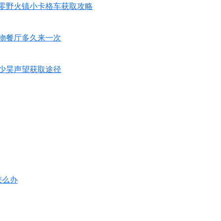
区零野火镇小卡格车获取攻略
物餐厅多久来一次
少昊声望获取途径
怎么办