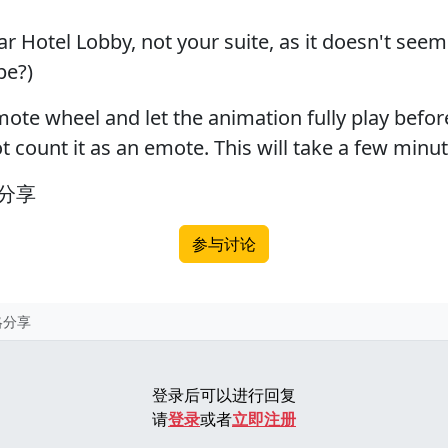
ar Hotel Lobby, not your suite, as it doesn't see
be?)
ote wheel and let the animation fully play befor
t count it as an emote. This will take a few minu
分享
参与讨论
略分享
登录后可以进行回复
请
登录
或者
立即注册