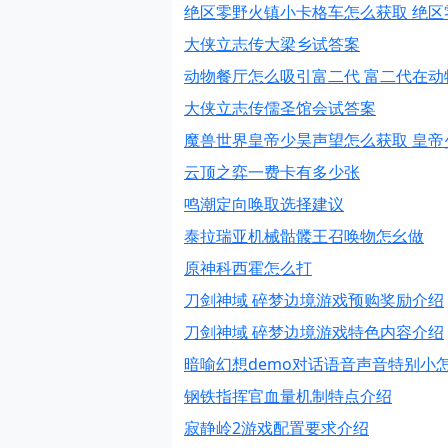
绝区零野火镇小卡格车怎么获取 绝
大侠立志传大梁乡试答案
动物餐厅怎么吸引富二代 富二代在动
大侠立志传儒圣馆会试答案
魔兽世界皇帝少昊声望怎么获取 皇帝
云顶之弈一费卡有多少张
鸣潮定向唤取选择建议
泰拉瑞亚机械骷髅王召唤物怎幺做
原神科西霍怎么打
刀剑神域 碎梦边境游戏预购奖励介绍
刀剑神域 碎梦边境游戏特色内容介绍
暗喻幻想demo对话语音声音特别小
钢铁指挥官血量机制特点介绍
寂静岭2游戏配置要求介绍