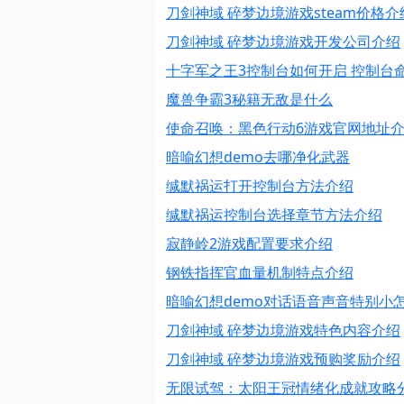
刀剑神域 碎梦边境游戏steam价格介
刀剑神域 碎梦边境游戏开发公司介绍
十字军之王3控制台如何开启 控制台
魔兽争霸3秘籍无敌是什么
使命召唤：黑色行动6游戏官网地址
暗喻幻想demo去哪净化武器
缄默祸运打开控制台方法介绍
缄默祸运控制台选择章节方法介绍
寂静岭2游戏配置要求介绍
钢铁指挥官血量机制特点介绍
暗喻幻想demo对话语音声音特别小
刀剑神域 碎梦边境游戏特色内容介绍
刀剑神域 碎梦边境游戏预购奖励介绍
无限试驾：太阳王冠情绪化成就攻略