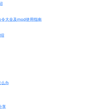
绍
命令大全及mod使用指南
介绍
怎么办
分享