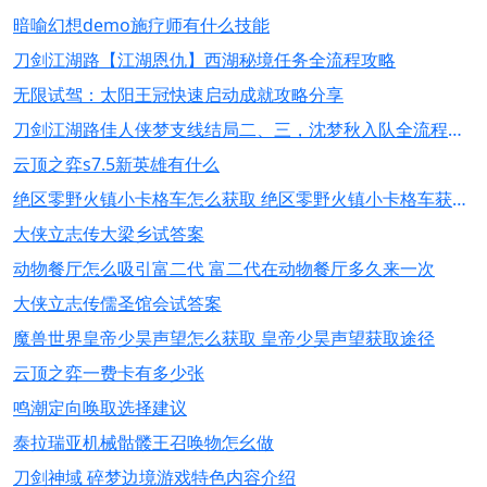
暗喻幻想demo施疗师有什么技能
刀剑江湖路【江湖恩仇】西湖秘境任务全流程攻略
无限试驾：太阳王冠快速启动成就攻略分享
刀剑江湖路佳人侠梦支线结局二、三，沈梦秋入队全流程攻略
云顶之弈s7.5新英雄有什么
绝区零野火镇小卡格车怎么获取 绝区零野火镇小卡格车获取攻略
大侠立志传大梁乡试答案
动物餐厅怎么吸引富二代 富二代在动物餐厅多久来一次
大侠立志传儒圣馆会试答案
魔兽世界皇帝少昊声望怎么获取 皇帝少昊声望获取途径
云顶之弈一费卡有多少张
鸣潮定向唤取选择建议
泰拉瑞亚机械骷髅王召唤物怎幺做
刀剑神域 碎梦边境游戏特色内容介绍