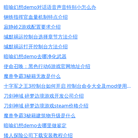
暗喻幻想demo对话语音声音特别小怎么办
钢铁指挥官血量机制特点介绍
寂静岭2游戏配置要求介绍
缄默祸运控制台选择章节方法介绍
缄默祸运打开控制台方法介绍
暗喻幻想demo去哪净化武器
使命召唤：黑色行动6游戏官网地址介绍
魔兽争霸3秘籍无敌是什么
十字军之王3控制台如何开启 控制台命令大全及mod使用指南
刀剑神域 碎梦边境游戏开发公司介绍
刀剑神域 碎梦边境游戏steam价格介绍
魔兽争霸3秘籍建筑物升级是什么
暗喻幻想demo去哪里做鉴定
矮人探险公司下载安装教程介绍