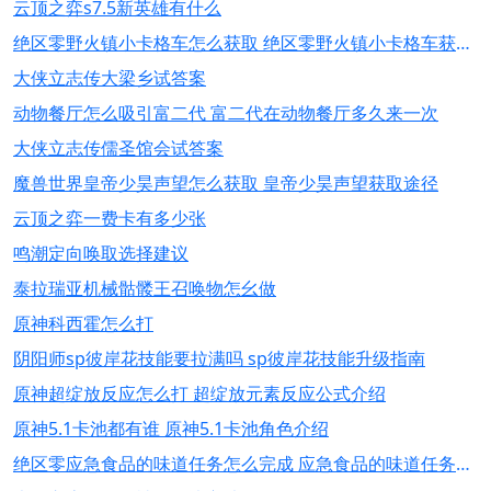
云顶之弈s7.5新英雄有什么
绝区零野火镇小卡格车怎么获取 绝区零野火镇小卡格车获取攻略
大侠立志传大梁乡试答案
动物餐厅怎么吸引富二代 富二代在动物餐厅多久来一次
大侠立志传儒圣馆会试答案
魔兽世界皇帝少昊声望怎么获取 皇帝少昊声望获取途径
云顶之弈一费卡有多少张
鸣潮定向唤取选择建议
泰拉瑞亚机械骷髅王召唤物怎幺做
原神科西霍怎么打
阴阳师sp彼岸花技能要拉满吗 sp彼岸花技能升级指南
原神超绽放反应怎么打 超绽放元素反应公式介绍
原神5.1卡池都有谁 原神5.1卡池角色介绍
绝区零应急食品的味道任务怎么完成 应急食品的味道任务玩法推荐