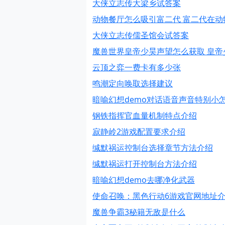
大侠立志传大梁乡试答案
动物餐厅怎么吸引富二代 富二代在动
大侠立志传儒圣馆会试答案
魔兽世界皇帝少昊声望怎么获取 皇帝
云顶之弈一费卡有多少张
鸣潮定向唤取选择建议
暗喻幻想demo对话语音声音特别小
钢铁指挥官血量机制特点介绍
寂静岭2游戏配置要求介绍
缄默祸运控制台选择章节方法介绍
缄默祸运打开控制台方法介绍
暗喻幻想demo去哪净化武器
使命召唤：黑色行动6游戏官网地址
魔兽争霸3秘籍无敌是什么